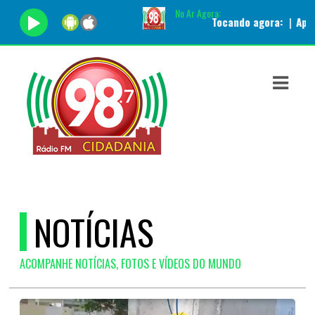
No Ar Agora:
Tocando agora:
|
Apresentador:
ASTS
IAS
IA
DOS
RAMAÇÃO
TOS
NOTÍCIAS
E
ACOMPANHE NOTÍCIAS, FOTOS E VÍDEOS DO MUNDO
E
ATO