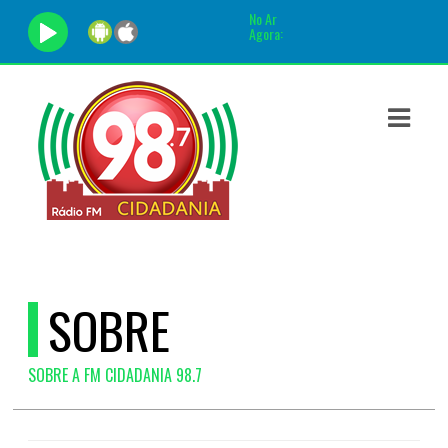
No Ar
Agora:
ASTS
IAS
IA
DOS
RAMAÇÃO
TOS
SOBRE
E
SOBRE A FM CIDADANIA 98.7
E
ATO