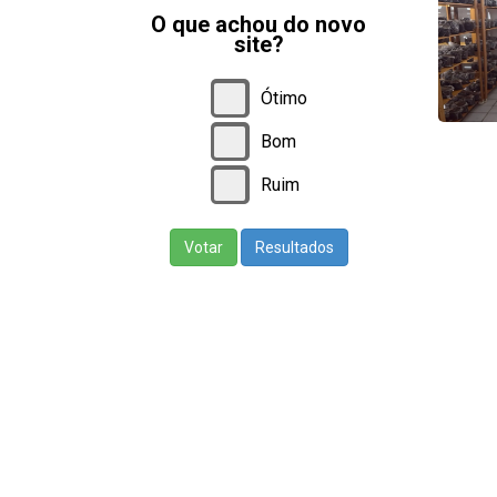
O que achou do novo
site?
Ótimo
Bom
Ruim
Votar
Resultados