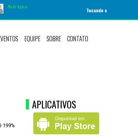
No Ar Agora:
Tocando agora:
|
Apresentador
EVENTOS
EQUIPE
SOBRE
CONTATO
APLICATIVOS
té 199%