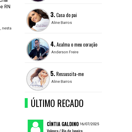
riar
 e RN
3.
Casa do pai
Aline Barros
, nesta
4.
Acalma o meu coração
Anderson Freire
5.
Ressuscita-me
Aline Barros
ÚLTIMO RECADO
CÌNTIA GALDINO
16/07/2025
Valença / Rio de Janeiro