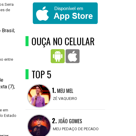
os Serra
tes de
 Brasil;
OUÇA NO CELULAR
o entre
TOP 5
de
ta (7);
1.
MEU MEL
ZÉ VAQUEIRO
ce em
do Estado
2.
JOÃO GOMES
MEU PEDAÇO DE PECADO