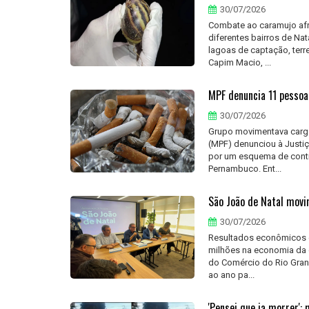
30/07/2026
Combate ao caramujo afr
diferentes bairros de N
lagoas de captação, terr
Capim Macio, ...
MPF denuncia 11 pesso
30/07/2026
Grupo movimentava cargas 
(MPF) denunciou à Justi
por um esquema de contr
Pernambuco. Ent...
São João de Natal movi
30/07/2026
Resultados econômicos 
milhões na economia da c
do Comércio do Rio Gran
ao ano pa...
'Pensei que ia morrer':