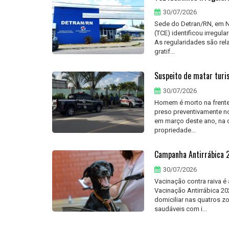
30/07/2026
Sede do Detran/RN, em N
(TCE) identificou irregu
As regularidades são rel
gratif...
Suspeito de matar turi
30/07/2026
Homem é morto na frente 
preso preventivamente no
em março deste ano, na c
propriedade...
Campanha Antirrábica 2
30/07/2026
Vacinação contra raiva 
Vacinação Antirrábica 2
domiciliar nas quatros z
saudáveis com i...