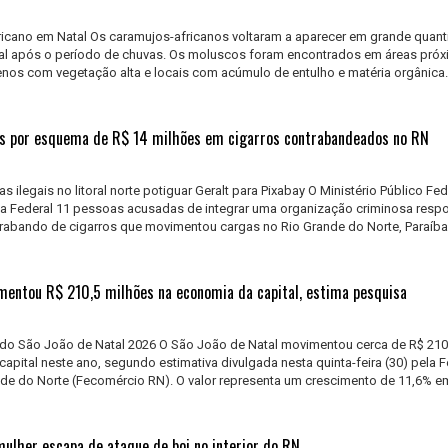
icano em Natal Os caramujos-africanos voltaram a aparecer em grande quan
atal após o período de chuvas. Os moluscos foram encontrados em áreas próx
enos com vegetação alta e locais com acúmulo de entulho e matéria orgânica
as por esquema de R$ 14 milhões em cigarros contrabandeados no RN
ilegais no litoral norte potiguar Geralt para Pixabay O Ministério Público Fed
ça Federal 11 pessoas acusadas de integrar uma organização criminosa resp
abando de cigarros que movimentou cargas no Rio Grande do Norte, Paraíba
mentou R$ 210,5 milhões na economia da capital, estima pesquisa
do São João de Natal 2026 O São João de Natal movimentou cerca de R$ 210
apital neste ano, segundo estimativa divulgada nesta quinta-feira (30) pela 
de do Norte (Fecomércio RN). O valor representa um crescimento de 11,6% e
 mulher escapa de ataque de boi no interior do RN