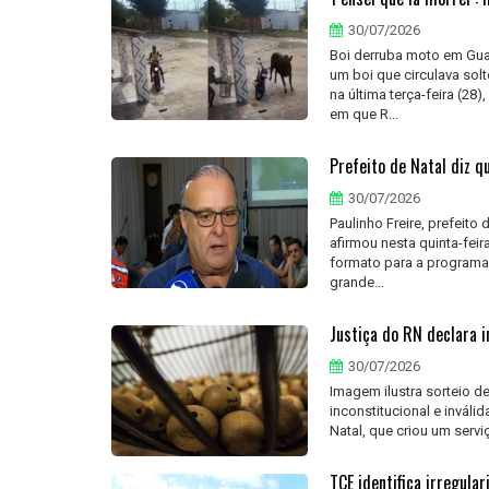
30/07/2026
Boi derruba moto em Gua
um boi que circulava sol
na última terça-feira (28
em que R...
Prefeito de Natal diz 
30/07/2026
Paulinho Freire, prefeito 
afirmou nesta quinta-fei
formato para a programaç
grande...
Justiça do RN declara i
30/07/2026
Imagem ilustra sorteio d
inconstitucional e inváli
Natal, que criou um servi
TCE identifica irregula