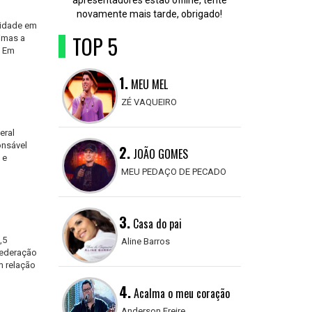
apresentadores estão offline, tente
novamente mais tarde, obrigado!
tidade em
TOP 5
imas a
. Em
1.
MEU MEL
ZÉ VAQUEIRO
eral
onsável
2.
JOÃO GOMES
 e
MEU PEDAÇO DE PECADO
3.
Casa do pai
,5
Aline Barros
Federação
m relação
4.
Acalma o meu coração
Anderson Freire