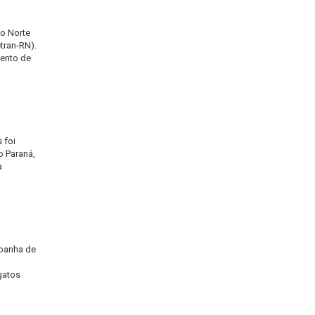
o Norte
tran-RN).
mento de
 foi
o Paraná,
a
mpanha de
gatos