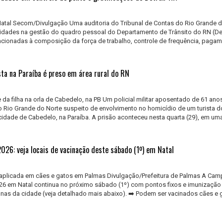
atal Secom/Divulgação Uma auditoria do Tribunal de Contas do Rio Grande d
laridades na gestão do quadro pessoal do Departamento de Trânsito do RN (De
acionadas à composição da força de trabalho, controle de frequência, paga
sta na Paraíba é preso em área rural do RN
da filha na orla de Cabedelo, na PB Um policial militar aposentado de 61 anos
 Rio Grande do Norte suspeito de envolvimento no homicídio de um turista d
idade de Cabedelo, na Paraíba. A prisão aconteceu nesta quarta (29), em um
026: veja locais de vacinação deste sábado (1º) em Natal
é aplicada em cães e gatos em Palmas Divulgação/Prefeitura de Palmas A Ca
026 em Natal continua no próximo sábado (1º) com pontos fixos e imunização
onas da cidade (veja detalhado mais abaixo). ➡️ Podem ser vacinados cães e 