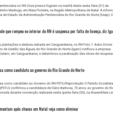
itenciária no RN Onze presos fugiram na manhã desta sexta-feira (31) da
utinho Madruga, em Nísia Floresta, na Região Metropolitana de Natal. A inform
ia de Estado da Administração Penitenciária do Rio Grande do Norte (Seap). 
de que rompeu no interior do RN é suspensa por falta de licença, diz Iga
 plantações e destruiu estrada em Canguaretama, no RN Foto 1: Astro Drone 
tuto de Gestão das Águas do Rio Grande do Norte (Igarn) notificou a empresa
Outeiro, em Canguaretama, e determinou a paralisação das obras de recuper
sa como candidato ao governo do Rio Grande do Norte
sa como candidato ao Governo do RN PSTU/Reprodução O Partido Socialist
(PSTU) confirmou a candidatura de Dário Barbosa, 73 anos, ao governo do R
tomada durante convenção realizada nesta quinta-feira (30), na Assembleia Leg
mentam após chuvas em Natal; veja como eliminar