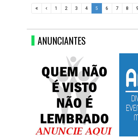
1
2
3
4
5
6
7
8
ANUNCIANTES