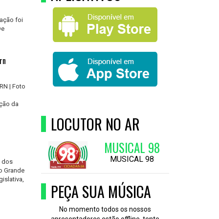
ação foi
De
rn
RN | Foto
ação da
LOCUTOR NO AR
MUSICAL 98
MUSICAL 98
a dos
io Grande
islativa,
PEÇA SUA MÚSICA
No momento todos os nossos