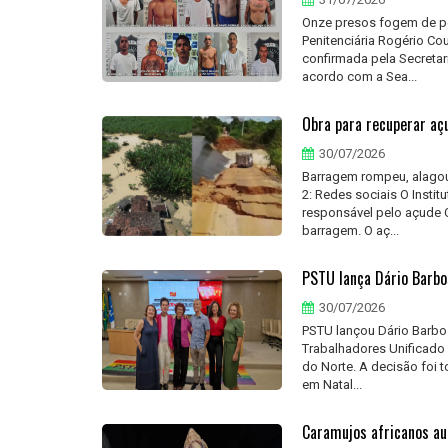
Onze presos fogem de pen
Penitenciária Rogério Co
confirmada pela Secretar
acordo com a Sea...
Obra para recuperar açu
30/07/2026
Barragem rompeu, alagou
2: Redes sociais O Insti
responsável pelo açude 
barragem. O aç...
PSTU lança Dário Barbo
30/07/2026
PSTU lançou Dário Barbo
Trabalhadores Unificado 
do Norte. A decisão foi 
em Natal...
Caramujos africanos au