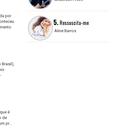
da por
5.
conteceu
Ressuscita-me
momento
Aline Barros
 Brasil),
ovo
o
 que é
m de
m pr...