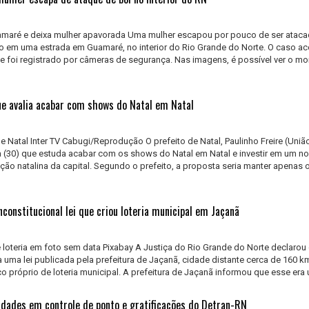
maré e deixa mulher apavorada Uma mulher escapou por pouco de ser ataca
to em uma estrada em Guamaré, no interior do Rio Grande do Norte. O caso a
), e foi registrado por câmeras de segurança. Nas imagens, é possível ver o 
que avalia acabar com shows do Natal em Natal
de Natal Inter TV Cabugi/Reprodução O prefeito de Natal, Paulinho Freire (União
ra (30) que estuda acabar com os shows do Natal em Natal e investir em um n
ão natalina da capital. Segundo o prefeito, a proposta seria manter apenas 
nconstitucional lei que criou loteria municipal em Jaçanã
e loteria em foto sem data Pixabay A Justiça do Rio Grande do Norte declarou
da uma lei publicada pela prefeitura de Jaçanã, cidade distante cerca de 160 k
ço próprio de loteria municipal. A prefeitura de Jaçanã informou que esse era u
ridades em controle de ponto e gratificações do Detran-RN