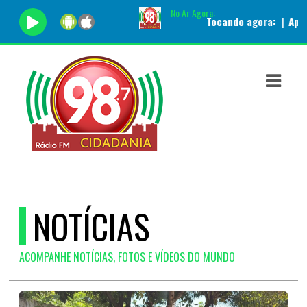
No Ar Agora:
Tocando agora:
|
Apresentador:
ASTS
IAS
IA
DOS
RAMAÇÃO
TOS
NOTÍCIAS
E
ACOMPANHE NOTÍCIAS, FOTOS E VÍDEOS DO MUNDO
E
ATO