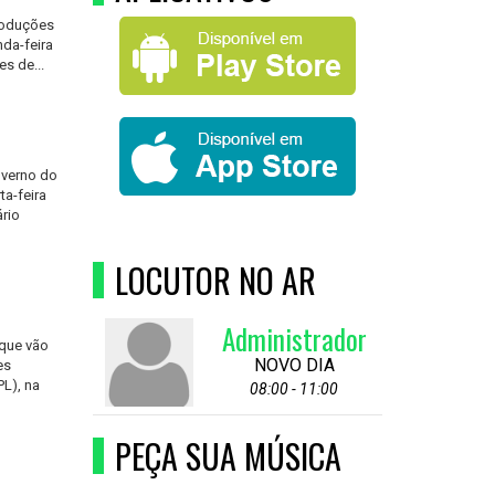
Produções
nda-feira
s de...
overno do
a-feira
ário
LOCUTOR NO AR
Administrador
 que vão
NOVO DIA
es
PL), na
08:00 - 11:00
PEÇA SUA MÚSICA