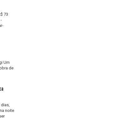
R$ 73
-
r-
ugi Um
 obra de
ca
 dias,
na noite
ser