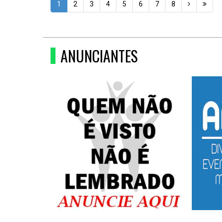
1
2
3
4
5
6
7
8
ANUNCIANTES