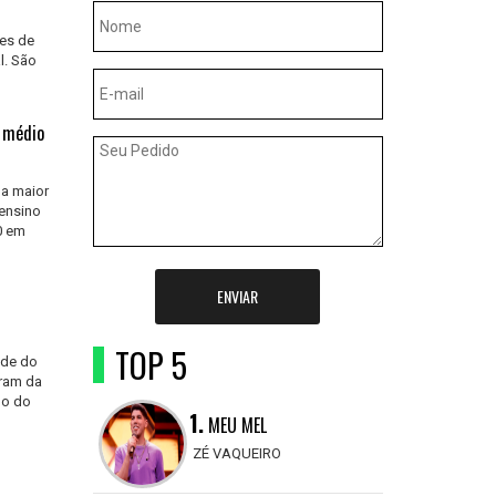
ões de
l. São
o médio
 a maior
 ensino
0 em
ENVIAR
TOP 5
nde do
iram da
do do
1.
MEU MEL
ZÉ VAQUEIRO