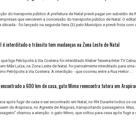
itação do transporte público A prefeitura de Natal prevê pagar um subsídio de 
empresas que vencerem a concessão do transporte público de Natal. O edital 
década - foi lançado na segunda-feira (3) pelo Município e prevê frota com a
II é interditado e trânsito tem mudanças na Zona Leste de Natal
 que liga Petrópolis à Via Costeira foi interditado Kleber Teixeira/Inter TV Cab
, em Mãe Luíza, na Zona Leste de Natal, foi parcialmente interditado para uma
rro Petrópolis à Via Costeira. A interdição - que ocorreu entre a Rua Heitor ...
 encontrado a 600 km de casa, gato Mimo reencontra tutora em Arapira
aca após fugir de casa e ser encontrado em Natal, no RN Durante todos os os
saem de Arapiraca, no Agreste de Alagoas, transportando passageiros. Mas, 
passageiro" chamou a atenção: o gato Mimo, que voltou para casa após fugir e 