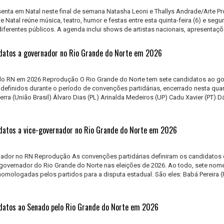
enta em Natal neste final de semana Natasha Leoni e Thallys Andrade/Arte 
 Natal reúne música, teatro, humor e festas entre esta quinta-feira (6) e segu
iferentes públicos. A agenda inclui shows de artistas nacionais, apresentaçõe
datos a governador no Rio Grande do Norte em 2026
o RN em 2026 Reprodução O Rio Grande do Norte tem sete candidatos ao g
efinidos durante o período de convenções partidárias, encerrado nesta quart
zerra (União Brasil) Álvaro Dias (PL) Arinalda Medeiros (UP) Cadu Xavier (PT) D
datos a vice-governador no Rio Grande do Norte em 2026
nador no RN Reprodução As convenções partidárias definiram os candidatos
-governador do Rio Grande do Norte nas eleições de 2026. Ao todo, sete nom
homologadas pelos partidos para a disputa estadual. São eles: Babá Pereira (
datos ao Senado pelo Rio Grande do Norte em 2026