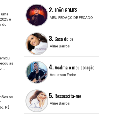
2.
JOÃO GOMES
u uma
MEU PEDAÇO DE PECADO
 2025 e
o do
3.
Casa do pai
Aline Barros
emitiu
meçou às
4.
Acalma o meu coração
 ...
Anderson Freire
5.
Ressuscita-me
lhões no
r
Aline Barros
do, R$