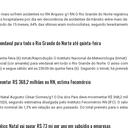
e mais sofrem acidentes no RN Arquivo g1 RN O Rio Grande do Norte registro
 hospitalares por dia em decorrência de acidentes de trânsito entre maio de
ríodo de 15 meses, 64% das vítimas eram motociclistas, segundo levantament
endaval para todo o Rio Grande do Norte até quinta-feira
quinta-feira (6) Inmet/Reprodução O Instituto Nacional de Meteorologia (Inmet) 
ncial (cor amarela) para vendaval em todo o Rio Grande do Norte. O aviso co
) e segue válido até as 23h59 de quinta-feira (6). Segundo o Inmet, há previsão
mentar R$ 368,2 milhões no RN, estima Fecomércio
 Natal Augusto César Gomes/g1 O Dia dos Pais deve movimentar R$ 368,2 mi
026, segundo estimativa divulgada pelo Instituto Fecomércio RN (IFC). O valo
o nominal de 1,3% em relação ao ano passado. Do total previsto para o esta
blico: Natal vai pagar R$ 73 mi por ano em subsídio a empresas