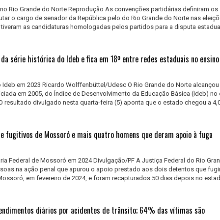
no Rio Grande do Norte Reprodução As convenções partidárias definiram os
tar o cargo de senador da República pelo do Rio Grande do Norte nas eleiç
 tiveram as candidaturas homologadas pelos partidos para a disputa estadua
da série histórica do Ideb e fica em 18º entre redes estaduais no ensin
o Ideb em 2023 Ricardo Wolffenbüttel/Udesc O Rio Grande do Norte alcançou
 iniciada em 2005, do Índice de Desenvolvimento da Educação Básica (Ideb) no
O resultado divulgado nesta quarta-feira (5) aponta que o estado chegou a 4,
de fugitivos de Mossoró e mais quatro homens que deram apoio à fuga
ária Federal de Mossoró em 2024 Divulgação/PF A Justiça Federal do Rio Gra
soas na ação penal que apurou o apoio prestado aos dois detentos que fug
 Mossoró, em fevereiro de 2024, e foram recapturados 50 dias depois no esta
ndimentos diários por acidentes de trânsito; 64% das vítimas são