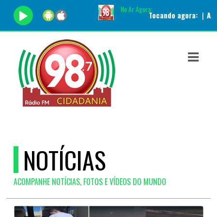
No Ar Agora:
Tocando agora:
|
Apresentador
ASTS
IAS
IA
DOS
RAMAÇÃO
TOS
NOTÍCIAS
E
ACOMPANHE NOTÍCIAS, FOTOS E VÍDEOS DO MUNDO
E
ATO